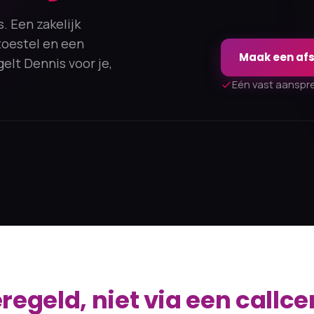
. Een zakelijk
toestel en een
Maak een af
gelt Dennis voor je,
Eén vast aanspr
regeld, niet via een callce