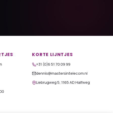
RTJES
KORTE LIJNTJES
n
+31 (0)6 51 70 09 99
dennis@mastersintelecom.nl
Liebrugweg 5, 1165 AD Halfweg
:00