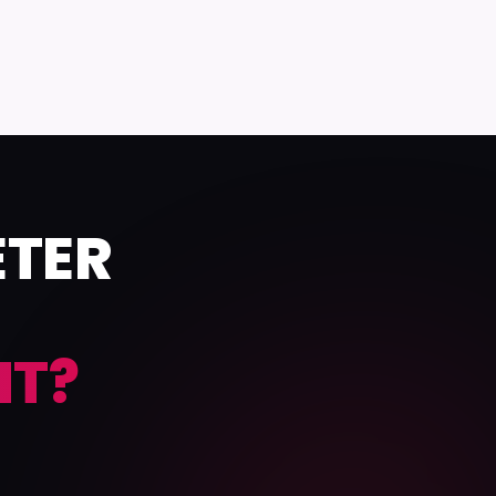
ETER
NT?