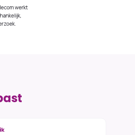
elecom werkt
hankelijk,
verzoek.
past
ik