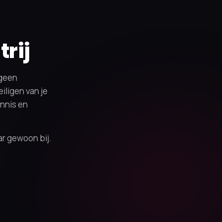
rij
 geen
iligen van je
ennis en
r gewoon bij.