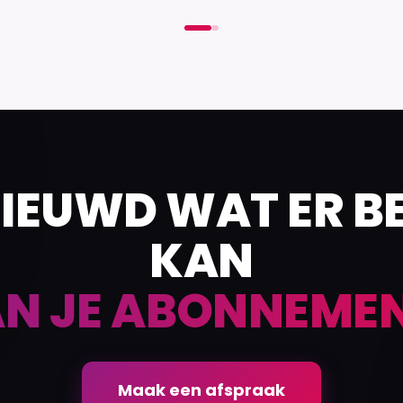
IEUWD WAT ER B
KAN
N JE ABONNEME
Maak een afspraak