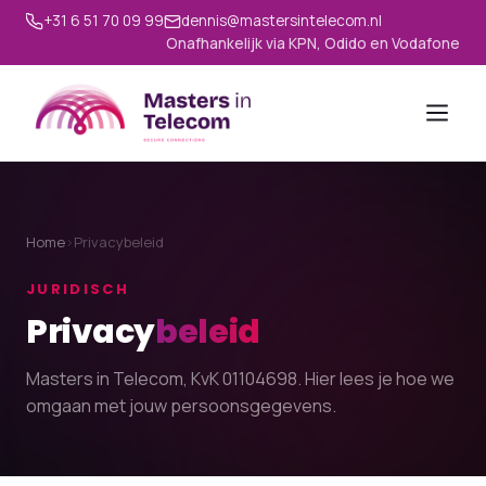
+31 6 51 70 09 99
dennis@mastersintelecom.nl
Onafhankelijk via KPN, Odido en Vodafone
Home
›
Privacybeleid
JURIDISCH
Privacy
beleid
Masters in Telecom, KvK 01104698. Hier lees je hoe we
omgaan met jouw persoonsgegevens.